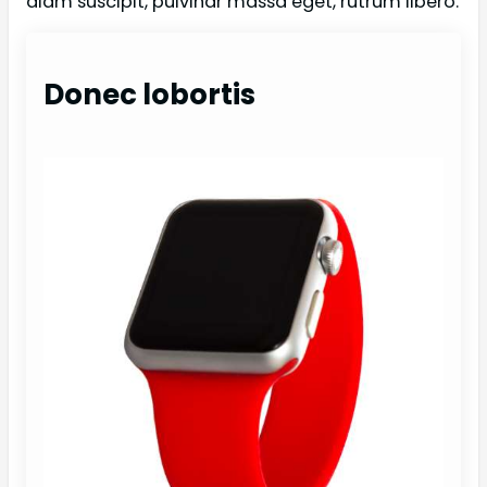
diam suscipit, pulvinar massa eget, rutrum libero.
Donec lobortis